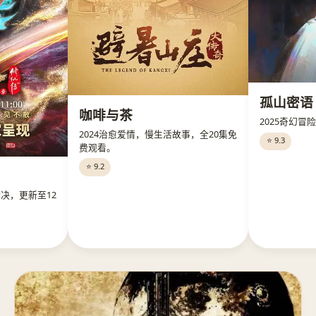
孤山密语
咖啡与茶
2025奇幻
2024治愈爱情，慢生活故事，全20集免
⭐ 9.3
费观看。
⭐ 9.2
对决，更新至12