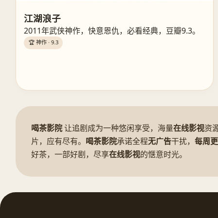
江湖浪子
2011年武侠神作，快意恩仇，必看经典，豆瓣9.3。
🏆 神作 · 9.3
喝茶影院
让追剧成为一种悠闲享受，海量
在线影视
资
片，应有尽有。
喝茶影院
承诺全程
无广告
干扰，
每周更
好茶，一部好剧，尽享
在线影视
的惬意时光。